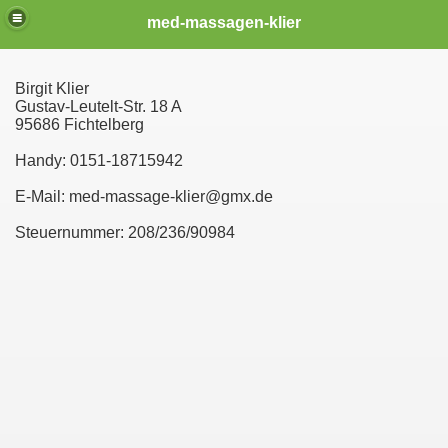
med-massagen-klier
Birgit Klier
n
Gustav-Leutelt-Str. 18 A
95686 Fichtelberg
Handy: 0151-18715942
E-Mail: med-massage-klier@gmx.de
Steuernummer: 208/236/90984